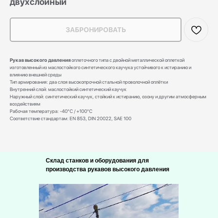
двухслойный
ЗАБРОНИРОВАТЬ
Рукав высокого давления
оплеточного типа с двойной металлической оплеткой
изготовленный из маслостойкого синтетического каучука устойчивого к истиранию и
влиянию внешней среды
Тип армирования: два слоя высокопрочной стальной проволочной оплётки
Внутренний слой: маслостойкий синтетический каучук
Наружный слой: синтетический каучук, стойкий к истиранию, озону и другим атмосферным
воздействиям
Рабочая температура: -40°С / +100°С
Соответствие стандартам: EN 853, DIN 20022, SAE 100
Склад станков и оборудования для
производства рукавов высокого давления