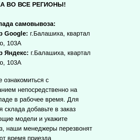
А ВО ВСЕ РЕГИОНЫ!
лада самовывоза:
р Google:
г.Балашиха, квартал
о, 103А
р Яндекс:
г.Балашиха, квартал
о, 103А
 ознакомиться с
анием непосредственно на
ладе в рабочее время. Для
 склада добавьте в заказ
ющие модели и укажите
з, наши менеджеры перезвонят
ют время приезда