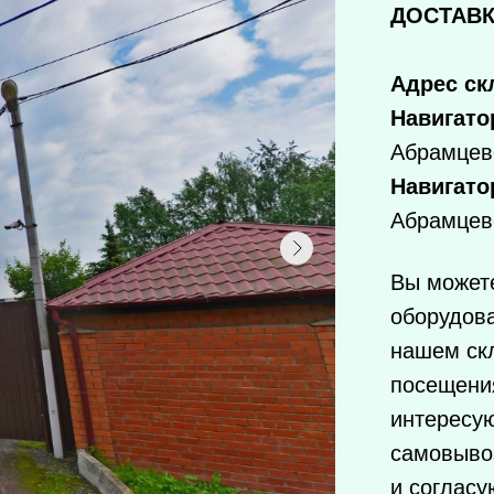
ДОСТАВК
Адрес ск
Навигато
Абрамцев
Навигато
Абрамцев
Вы можете
оборудов
нашем ск
посещения
интересу
самовыво
и согласу