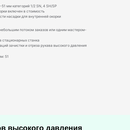
51 мм категорий 1/2 SN, 4 SH/SP
орки включен в стоимость
ти насадки для внутренней окорки
 небольшим потоком заказов или одним мастером-
а стационарных станка
ций зачистки и отреза рукава высокого давления
м: 51
ов высокого давления