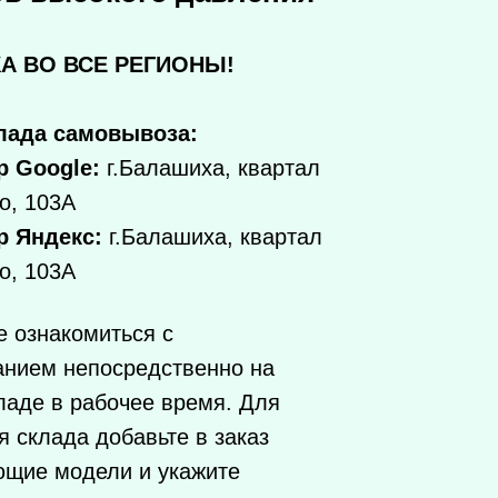
А ВО ВСЕ РЕГИОНЫ!
лада самовывоза:
р Google:
г.Балашиха, квартал
о, 103А
р Яндекс:
г.Балашиха, квартал
о, 103А
 ознакомиться с
анием непосредственно на
ладе в рабочее время. Для
 склада добавьте в заказ
ющие модели и укажите