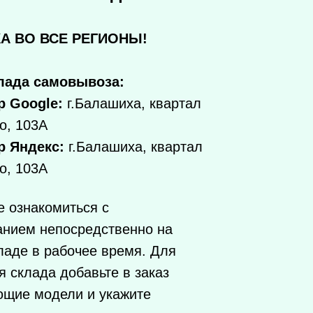
А ВО ВСЕ РЕГИОНЫ!
лада самовывоза:
р Google:
г.Балашиха, квартал
о, 103А
р Яндекс:
г.Балашиха, квартал
о, 103А
 ознакомиться с
анием непосредственно на
ладе в рабочее время. Для
 склада добавьте в заказ
ющие модели и укажите