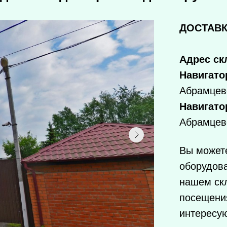
ДОСТАВК
Адрес ск
Навигато
Абрамцев
Навигато
Абрамцев
Вы можете
оборудов
нашем ск
посещения
интересу